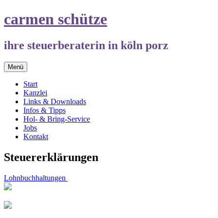
Springe
carmen schütze
zum
Inhalt
ihre steuerberaterin in köln porz
Menü
Start
Kanzlei
Links & Downloads
Infos & Tipps
Hol- & Bring-Service
Jobs
Kontakt
Steuererklärungen
Beitrags-
Lohnbuchhaltungen
Navigation