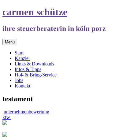
Springe
carmen schütze
zum
Inhalt
ihre steuerberaterin in köln porz
Menü
Start
Kanzlei
Links & Downloads
Infos & Tipps
Hol- & Bring-Service
Jobs
Kontakt
testament
Beitrags-
unternehmenbewertung
kfw
Navigation