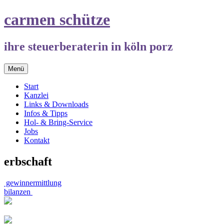
Springe
carmen schütze
zum
Inhalt
ihre steuerberaterin in köln porz
Menü
Start
Kanzlei
Links & Downloads
Infos & Tipps
Hol- & Bring-Service
Jobs
Kontakt
erbschaft
Beitrags-
gewinnermittlung
bilanzen
Navigation