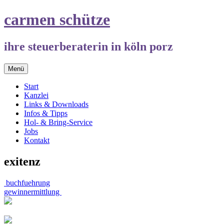
Springe
carmen schütze
zum
Inhalt
ihre steuerberaterin in köln porz
Menü
Start
Kanzlei
Links & Downloads
Infos & Tipps
Hol- & Bring-Service
Jobs
Kontakt
exitenz
Beitrags-
buchfuehrung
gewinnermittlung
Navigation