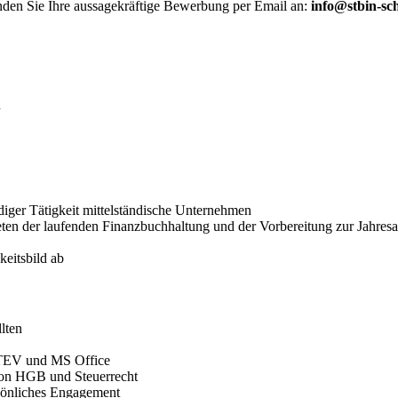
nden Sie Ihre aussagekräftige Bewerbung per Email an:
info@stbin-sc
n
ndiger Tätigkeit mittelständische Unternehmen
ten der laufenden Finanzbuchhaltung und der Vorbereitung zur Jahresabs
eitsbild ab
lten
ATEV und MS Office
on HGB und Steuerrecht
ersönliches Engagement