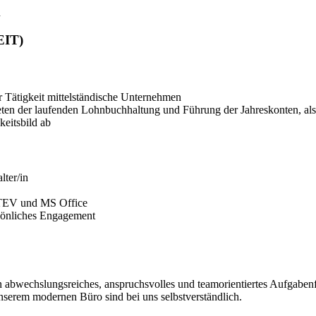
n
EIT)
r Tätigkeit mittelständische Unternehmen
eten der laufenden Lohnbuchhaltung und Führung der Jahreskonten, als
eitsbild ab
ter/in
ATEV und MS Office
ersönliches Engagement
ein abwechslungsreiches, anspruchsvolles und teamorientiertes Aufgabe
nserem modernen Büro sind bei uns selbstverständlich.